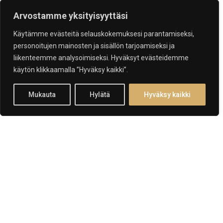
I
L
M
A
N
Arvostamme yksityisyyttäsi
A
J
A
N
V
A
R
A
U
S
T
A
Käytämme evästeitä selauskokemuksesi parantamiseksi,
personoitujen mainosten ja sisällön tarjoamiseksi ja
liikenteemme analysoimiseksi. Hyväksyt evästeidemme
käytön klikkaamalla ”Hyväksy kaikki”.
ALAS
Mukauta
Hylätä
Hyväksy kaikki
01
02
Väripalvelut
Luonnollista tai rohkeaa väriä? Meiltä saat yksilöllisesti
suunnitellut ja laadukkaasti toteutetut värjäykset